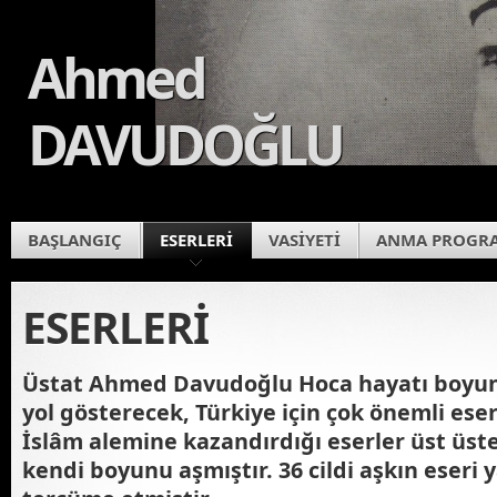
Ahmed
DAVUDOĞLU
BAŞLANGIÇ
ESERLERİ
VASİYETİ
ANMA PROGR
ESERLERİ
Üstat Ahmed Davudoğlu Hoca hayatı boyu
yol gösterecek, Türkiye için çok önemli eser
İslâm alemine kazandırdığı eserler üst üs
kendi boyunu aşmıştır. 36 cildi aşkın eseri 