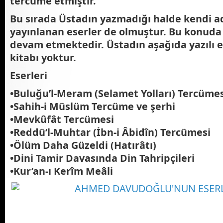
tercüme etmiştir.
Bu sırada Üstadın yazmadığı halde kendi ad
yayınlanan eserler de olmuştur. Bu konuda 
devam etmektedir. Üstadın aşağıda yazılı e
kitabı yoktur.
Eserleri
•Buluğu’l-Meram (Selamet Yolları) Tercüme
•Sahih-i Müslüm Tercüme ve şerhi
•Mevkûfât Tercümesi
•Reddü’l-Muhtar (İbn-i Âbidîn) Tercümesi
•Ölüm Daha Güzeldi (Hatırâtı)
•Dini Tamir Davasında Din Tahripçileri
•Kur’an-ı Kerîm Meâli