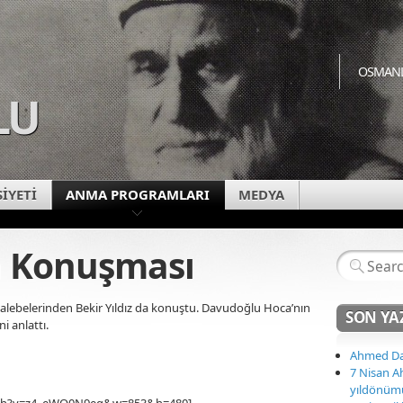
OSMANL
LU
SİYETİ
ANMA PROGRAMLARI
MEDYA
ın Konuşması
ebelerinden Bekir Yıldız da konuştu. Davudoğlu Hoca’nın
SON YA
i anlattı.
Ahmed Da
7 Nisan 
yıldönüm
tch?v=z4_eWO0N9eg&w=853&h=480]