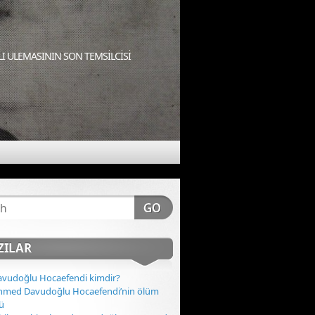
I ULEMASININ SON TEMSİLCİSİ
ZILAR
vudoğlu Hocaefendi kimdir?
Ahmed Davudoğlu Hocaefendi’nin ölüm
ü