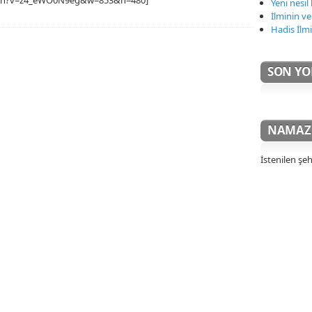
Yeni nesi
İlminin ve
Hadis İlm
SON Y
NAMAZ 
İstenilen şeh