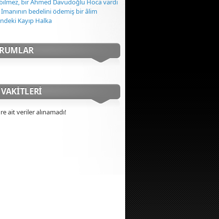
l bilmez, bir Ahmed Davudoğlu Hoca vardı
 İmanının bedelini ödemiş bir âlim
indeki Kayıp Halka
ORUMLAR
VAKITLERI
re ait veriler alınamadı!