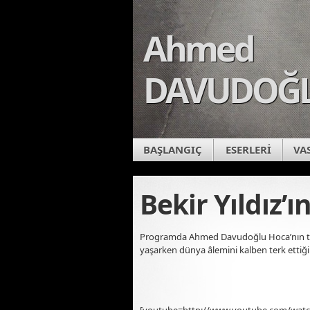
Ahmed
DAVUDOĞ
BAŞLANGIÇ
ESERLERİ
VA
Bekir Yıldız’
Programda Ahmed Davudoğlu Hoca’nın tal
yaşarken dünya âlemini kalben terk ettiğin
[youtube=http://www.youtube.com/wa