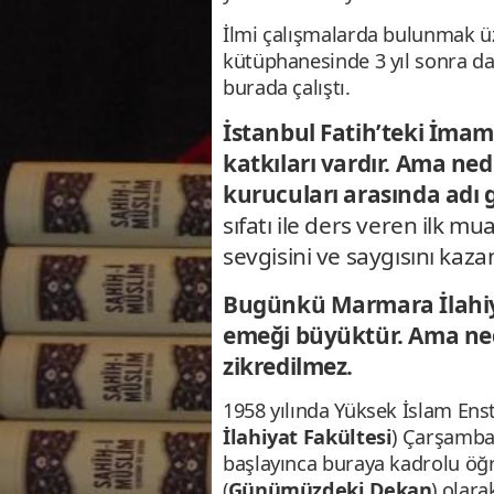
İlmi çalışmalarda bulunmak üze
kütüphanesinde 3 yıl sonra d
burada çalıştı.
İstanbul Fatih’teki İma
katkıları vardır. Ama ne
kurucuları arasında adı
sıfatı ile ders veren ilk m
sevgisini ve saygısını kaza
Bugünkü Marmara İlahiy
emeği büyüktür. Ama ne
zikredilmez.
1958 yılında Yüksek İslam Enst
İlahiyat Fakültesi
) Çarşamba’
başlayınca buraya kadrolu öğr
(
Günümüzdeki Dekan
) olara