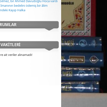
l bilmez, bir Ahmed Davudoğlu Hoca vardı
 İmanının bedelini ödemiş bir âlim
indeki Kayıp Halka
ORUMLAR
VAKITLERI
re ait veriler alınamadı!