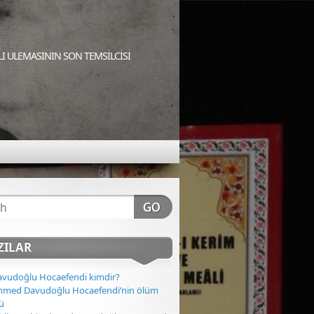
I ULEMASININ SON TEMSİLCİSİ
ZILAR
vudoğlu Hocaefendi kimdir?
Ahmed Davudoğlu Hocaefendi’nin ölüm
ü