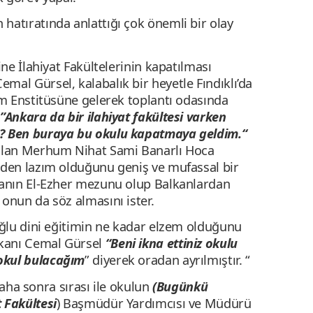
hatıratında anlattığı çok önemli bir olay
ine İlahiyat Fakültelerinin kapatılması
mal Gürsel, kalabalık bir heyetle Fındıklı’da
am Enstitüsüne gelerek toplantı odasında
n
”Ankara da bir ilahiyat fakültesi varken
r? Ben buraya bu okulu kapatmaya geldim.“
alan Merhum Nihat Sami Banarlı Hoca
eden lazım olduğunu geniş ve mufassal bir
canın El-Ezher mezunu olup Balkanlardan
onun da söz almasını ister.
doğlu dini eğitimin ne kadar elzem olduğunu
kanı Cemal Gürsel
“Beni ikna ettiniz okulu
okul bulacağım
” diyerek oradan ayrılmıştır. “
 sonra sırası ile okulun
(Bugünkü
 Fakültesi
) Başmüdür Yardımcısı ve Müdürü