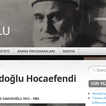
OSMANL
LU
SİYETİ
ANMA PROGRAMLARI
MEDYA
ölüm
oğlu Hocaefendi
SON YA
Ahmed Da
7 Nisan 
 DAVUDOĞLU 1912 – 1983
yıldönüm