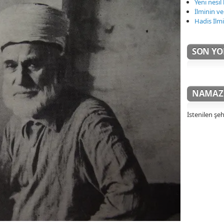
Yeni nesi
İlminin ve
Hadis İlm
SON Y
NAMAZ 
İstenilen şeh