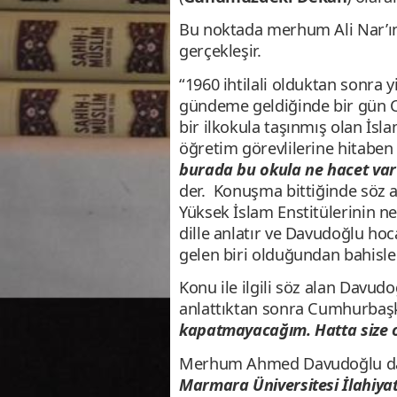
Bu noktada merhum Ali Nar’ın 
gerçekleşir.
“1960 ihtilali olduktan sonra y
gündeme geldiğinde bir gün Ce
bir ilkokula taşınmış olan İsl
öğretim görevlilerine hitabe
burada bu okula ne hacet va
der. Konuşma bittiğinde söz 
Yüksek İslam Enstitülerinin n
dille anlatır ve Davudoğlu ho
gelen biri olduğundan bahisle 
Konu ile ilgili söz alan Davu
anlattıktan sonra Cumhurbaş
kapatmayacağım. Hatta size 
Merhum Ahmed Davudoğlu daha
Marmara Üniversitesi İlahiyat