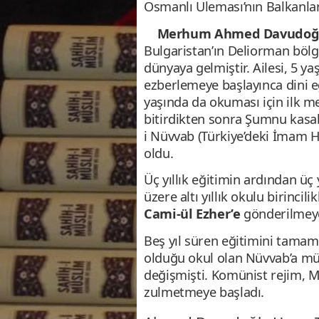
Osmanlı Uleması’nın Balkanlar
Merhum Ahmed Davudoğl
Bulgaristan’ın Deliorman böl
dünyaya gelmiştir. Ailesi, 5 ya
ezberlemeye başlayınca dini 
yaşında da okuması için ilk me
bitirdikten sonra Şumnu kasa
i Nüvvab (Türkiye’deki İmam Ha
oldu.
Üç yıllık eğitimin ardından üç y
üzere altı yıllık okulu birincili
Cami-ül Ezher’e
gönderilmey
Beş yıl süren eğitimini tamam
olduğu okul olan Nüvvab’a mü
değişmişti. Komünist rejim, 
zulmetmeye başladı.