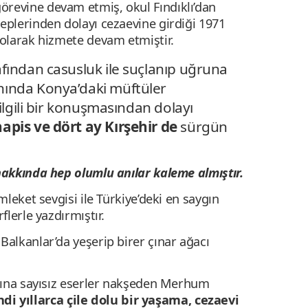
görevine devam etmiş, okul Fındıklı’dan
eplerinden dolayı cezaevine girdiği 1971
i olarak hizmete devam etmiştir.
fından casusluk ile suçlanıp uğruna
ında Konya’daki müftüler
ilgili bir konuşmasından dolayı
hapis ve dört ay Kırşehir de
sürgün
 hakkında hep olumlu anılar kaleme almıştır.
emleket sevgisi ile Türkiye’deki en saygın
rflerle yazdırmıştır.
Balkanlar’da yeşerip birer çınar ağacı
yasına sayısız eserler nakşeden Merhum
 yıllarca çile dolu bir yaşama, cezaevi