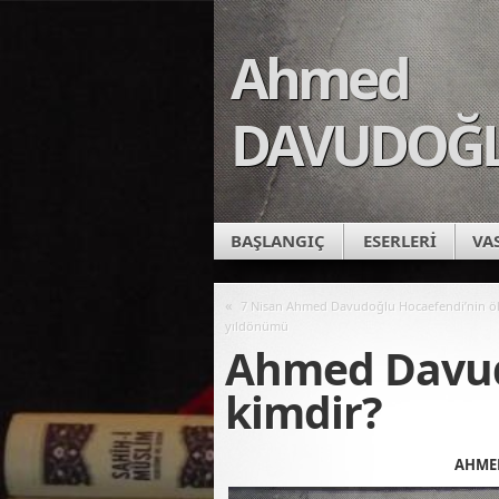
Ahmed
DAVUDOĞ
BAŞLANGIÇ
ESERLERİ
VA
«
7 Nisan Ahmed Davudoğlu Hocaefendi’nin 
yıldönümü
Ahmed Davud
kimdir?
AHMED