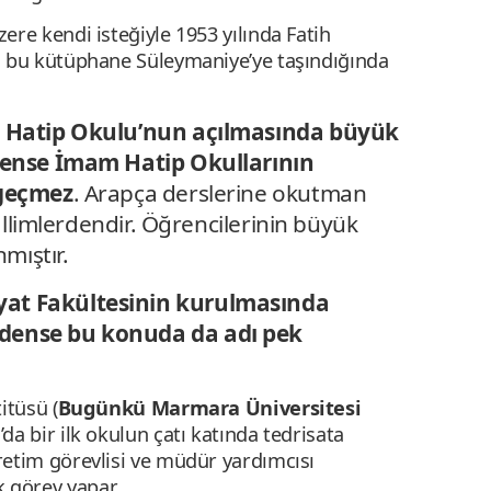
re kendi isteğiyle 1953 yılında Fatih
a bu kütüphane Süleymaniye’ye taşındığında
m Hatip Okulu’nun açılmasında büyük
dense İmam Hatip Okullarının
 geçmez
. Arapça derslerine okutman
uallimlerdendir. Öğrencilerinin büyük
nmıştır.
at Fakültesinin kurulmasında
dense bu konuda da adı pek
itüsü (
Bugünkü Marmara Üniversitesi
da bir ilk okulun çatı katında tedrisata
etim görevlisi ve müdür yardımcısı
k görev yapar.