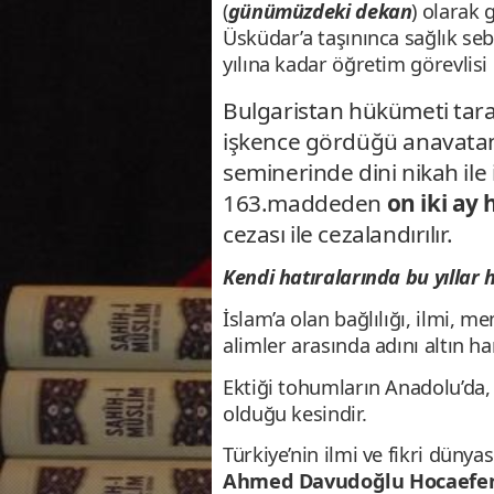
(
günümüzdeki dekan
) olarak 
Üsküdar’a taşınınca sağlık seb
yılına kadar öğretim görevlis
Bulgaristan hükümeti tara
işkence gördüğü anavatan
seminerinde dini nikah ile 
163.maddeden
on iki ay 
cezası ile cezalandırılır.
Kendi hatıralarında bu yıllar
İslam’a olan bağlılığı, ilmi, m
alimler arasında adını altın ha
Ektiği tohumların Anadolu’da, 
olduğu kesindir.
Türkiye’nin ilmi ve fikri dün
Ahmed Davudoğlu Hocaefendi