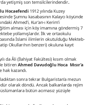
da yetişmiş son temsilcilerindendir
.
u Hocaefendi
1912 yılında Kuzey
gesinde Şumnu kasabasının Kalaycı köyünde
şındaki Ahmed’i, Kur’an-ı Kerim’i
eğitim alması için köy imamına göndermiş 7
ktebe yollamışlardır. İlk ve ortaokulu
basında İslami ilimlerin okutulduğu Mekteb-
tip Okulları’nın benzeri) okuluna kayıt
ılı da Âli (İlahiyat Fakültesi) kısım olmak
kle bitiren
Ahmed Davudoğlu
Hoca Mısır’a
e hak kazandı.
ladıktan sonra tekrar Bulgaristan’a mezun
dür olarak döndü. Ancak balkanlarda rejim
Müslümanlara bütün acımasız yüzüyle