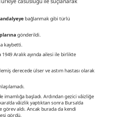
rkiye casusluğu ile suçlanarak
 sandalyeye
bağlanmak gibi türlü
plarına
gönderildi.
da kaybetti.
949 Aralık ayında ailesi ile birlikte
rlemiş derecede ülser ve astım hastası olarak
anlaşılamadı.
e imamlığa başladı. Ardından gezici vâizliğe
nkara’da vâizlik yaptıktan sonra Bursa’da
e görev aldı. Ancak burada da kendi
esi gördü.