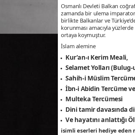
Osmanlı Devleti Balkan coğraf
zamanda bir ulema imparator
birlikte Balkanlar ve Türkiye’de
korunması amacıyla yüzlerde u
ortaya koymuştur.
İslam alemine
Kur’an-ı Kerim Meali,
Selamet Yolları (Bulug
Sahih-i Müslim Tercüme
İbn-i Abidin Tercüme ve
Multeka Tercümesi
Dini tamir davasında di
Ve hayatını anlattığı 
isimli eserleri hediye ed