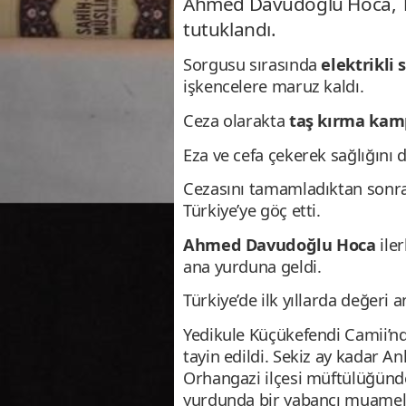
Ahmed Davudoğlu Hoca, Tü
tutuklandı.
Sorgusu sırasında
elektrikli
işkencelere maruz kaldı.
Ceza olarakta
taş kırma kam
Eza ve cefa çekerek sağlığını 
Cezasını tamamladıktan sonra 1
Türkiye’ye göç etti.
Ahmed Davu
doğlu Hoca
ile
ana yurduna geldi.
Türkiye’de ilk yıllarda değeri 
Yedikule Küçükefendi Camii’nd
tayin edildi. Sekiz ay kadar A
Orhangazi ilçesi müftülüğünd
yurdunda bir yabancı muamel