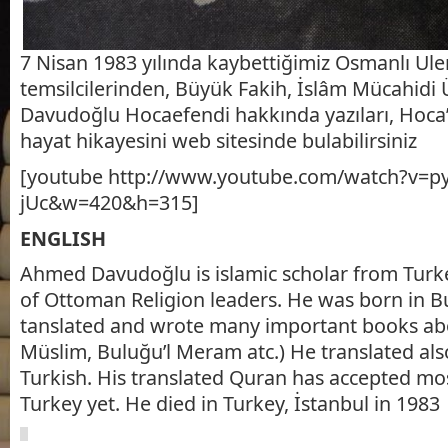
7 Nisan 1983 yılında kaybettiğimiz Osmanlı Ul
temsilcilerinden, Büyük Fakih, İslâm Mücahidi
Davudoğlu Hocaefendi hakkında yazıları, Hoca’nın
hayat hikayesini web sitesinde bulabilirsiniz
[youtube http://www.youtube.com/watch?v=py
jUc&w=420&h=315]
ENGLISH
Ahmed Davudoğlu is islamic scholar from Turk
of Ottoman Religion leaders. He was born in 
tanslated and wrote many important books abo
Müslim, Buluğu’l Meram atc.) He translated als
Turkish. His translated Quran has accepted mo
Turkey yet. He died in Turkey, İstanbul in 1983