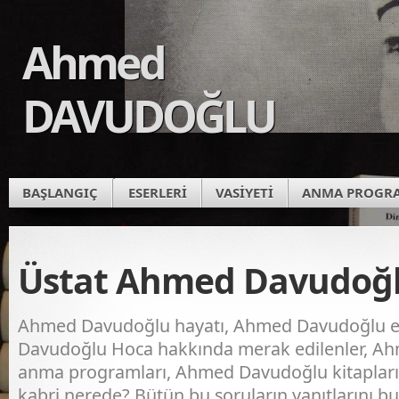
Ahmed
DAVUDOĞLU
BAŞLANGIÇ
ESERLERİ
VASİYETİ
ANMA PROGR
Üstat Ahmed Davudoğ
Ahmed Davudoğlu hayatı, Ahmed Davudoğlu es
Davudoğlu Hoca hakkında merak edilenler, A
anma programları, Ahmed Davudoğlu kitaplar
kabri nerede? Bütün bu soruların yanıtlarını bu