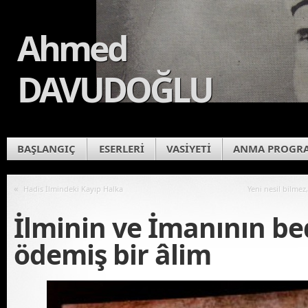
Ahmed
DAVUDOĞLU
BAŞLANGIÇ
ESERLERİ
VASİYETİ
ANMA PROGR
«
Hadis İlmindeki Kayıp Halka
Yeni nesil bilme
İlminin ve İmanının be
ödemiş bir âlim