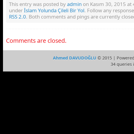
This entry was posted by
admin
on Kasım 30, 2015 at 4
under
İslam Yolunda Çileli Bir Yol
. Follow any response
RSS 2.0
. Both comments and pings are currently close
Comments are closed.
Ahmed DAVUDOĞLU
© 2015 | Powere
34 queries 